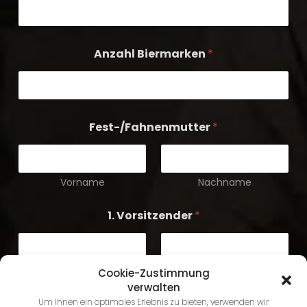
Anzahl Biermarken
*
Fest-/Fahnenmutter
*
Vorname
Nachname
*
1. Vorsitzender
*
w
e
r
d
e
Vorname
Nachname
Cookie-Zustimmung
n
verwalten
T
Um Ihnen ein optimales Erlebnis zu bieten, verwenden wir
1. Kommandant